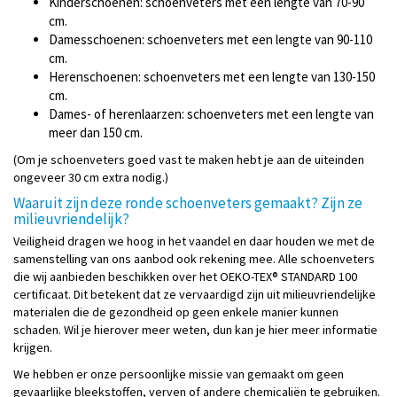
Kinderschoenen: schoenveters met een lengte van 70-90
cm.
Damesschoenen: schoenveters met een lengte van 90-110
cm.
Herenschoenen: schoenveters met een lengte van 130-150
cm.
Dames- of herenlaarzen: schoenveters met een lengte van
meer dan 150 cm.
(Om je schoenveters goed vast te maken hebt je aan de uiteinden
ongeveer 30 cm extra nodig.)
Waaruit zijn deze ronde schoenveters gemaakt? Zijn ze
milieuvriendelijk?
Veiligheid dragen we hoog in het vaandel en daar houden we met de
samenstelling van ons aanbod ook rekening mee. Alle schoenveters
die wij aanbieden beschikken over het OEKO-TEX® STANDARD 100
certificaat. Dit betekent dat ze vervaardigd zijn uit milieuvriendelijke
materialen die de gezondheid op geen enkele manier kunnen
schaden. Wil je hierover meer weten, dun kan je hier meer informatie
krijgen.
We hebben er onze persoonlijke missie van gemaakt om geen
gevaarlijke bleekstoffen, verven of andere chemicaliën te gebruiken.