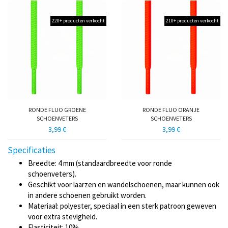
220+ producten verkocht
210+ producten verkocht
RONDE FLUO GROENE
RONDE FLUO ORANJE
SCHOENVETERS
SCHOENVETERS
3,99 €
3,99 €
Specificaties
Breedte: 4 mm (standaardbreedte voor ronde
schoenveters).
Geschikt voor laarzen en wandelschoenen, maar kunnen ook
in andere schoenen gebruikt worden.
Materiaal: polyester, speciaal in een sterk patroon geweven
voor extra stevigheid.
Elasticiteit: 10%.