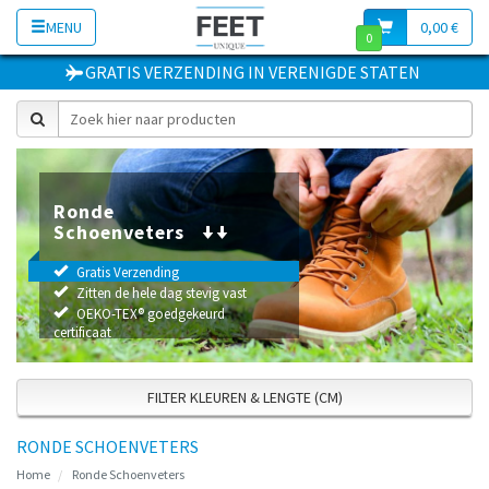
MENU
0,00 €
0
GRATIS VERZENDING
IN
VERENIGDE STATEN
Ronde
Schoenveters
Gratis Verzending
Zitten de hele dag stevig vast
OEKO-TEX® goedgekeurd
certificaat
FILTER KLEUREN & LENGTE (CM)
RONDE SCHOENVETERS
Home
Ronde Schoenveters