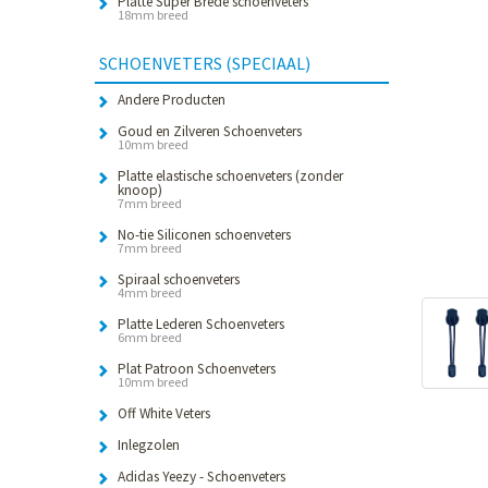
Platte Super Brede schoenveters
18mm breed
SCHOENVETERS (SPECIAAL)
Andere Producten
Goud en Zilveren Schoenveters
10mm breed
Platte elastische schoenveters (zonder
knoop)
7mm breed
No-tie Siliconen schoenveters
7mm breed
Spiraal schoenveters
4mm breed
Platte Lederen Schoenveters
6mm breed
Plat Patroon Schoenveters
10mm breed
Off White Veters
Inlegzolen
Adidas Yeezy - Schoenveters