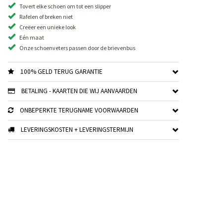
Tovert elke schoen om tot een slipper
Rafelen of breken niet
Creëer een unieke look
Eén maat
Onze schoenveters passen door de brievenbus
100% GELD TERUG GARANTIE
BETALING - KAARTEN DIE WIJ AANVAARDEN
ONBEPERKTE TERUGNAME VOORWAARDEN
LEVERINGSKOSTEN + LEVERINGSTERMIJN