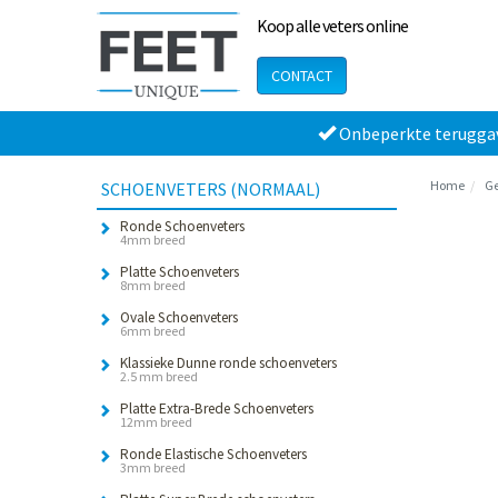
Koop alle veters online
CONTACT
Onbeperkte terugga
Home
Ge
SCHOENVETERS (NORMAAL)
Ronde Schoenveters
4mm breed
Platte Schoenveters
8mm breed
Ovale Schoenveters
6mm breed
Klassieke Dunne ronde schoenveters
2.5 mm breed
Platte Extra-Brede Schoenveters
12mm breed
Ronde Elastische Schoenveters
3mm breed