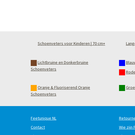
Schoenveters voor Kinderen | 70 cm+
Lang
Lichtbruine en Donkerbruine
Blau
Schoenveters
Rode
Oranje & Fluoriserend Oranje
Groe
Schoenveters
Feetunique NL
Retourne
Contact
Wie zijn