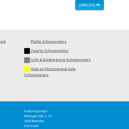
OMHOOG
eed
Platte Schoenveters
Zwarte Schoenveters
Licht & Donkergrijze Schoenveters
Gele en Fluoriserend Gele
Schoenveters
Feetunique ApS
Midtager 26A, 2. TV
2605
Brøndby
Danmark