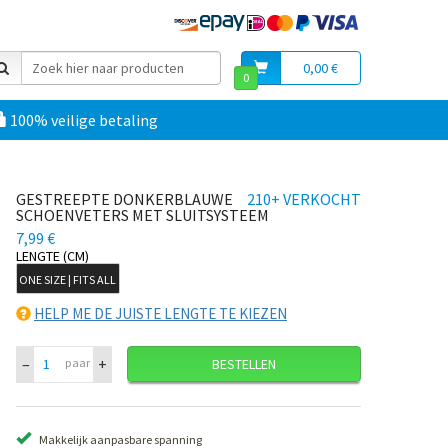
0,00 €
0
100% veilige betaling
GESTREEPTE DONKERBLAUWE
210+ VERKOCHT
SCHOENVETERS MET SLUITSYSTEEM
7,99 €
LENGTE (CM)
ONE SIZE | FITS ALL
HELP ME DE JUISTE LENGTE TE KIEZEN
–
+
paar
BESTELLEN
Makkelijk aanpasbare spanning