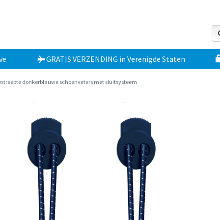
ve
GRATIS VERZENDING
in
Verenigde Staten
streepte donkerblauwe schoenveters met sluitsysteem