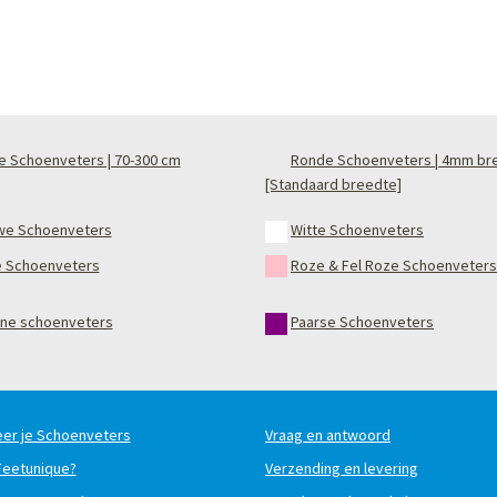
e Schoenveters | 70-300 cm
Ronde Schoenveters | 4mm br
[Standaard breedte]
we Schoenveters
Witte Schoenveters
 Schoenveters
Roze & Fel Roze Schoenveters
ne schoenveters
Paarse Schoenveters
er je Schoenveters
Vraag en antwoord
 Feetunique?
Verzending en levering