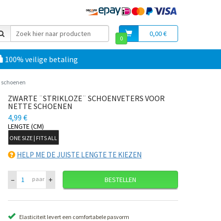
0,00 €
0
100% veilige betaling
e schoenen
ZWARTE ¨STRIKLOZE¨ SCHOENVETERS VOOR
NETTE SCHOENEN
4,99 €
LENGTE (CM)
ONE SIZE | FITS ALL
HELP ME DE JUISTE LENGTE TE KIEZEN
–
+
paar
BESTELLEN
Elasticiteit levert een comfortabele pasvorm