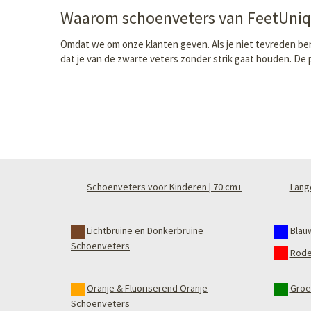
Waarom schoenveters van FeetUni
Omdat we om onze klanten geven. Als je niet tevreden ben
dat je van de zwarte veters zonder strik gaat houden. De p
Schoenveters voor Kinderen | 70 cm+
Lang
Lichtbruine en Donkerbruine
Blau
Schoenveters
Rode
Oranje & Fluoriserend Oranje
Groe
Schoenveters