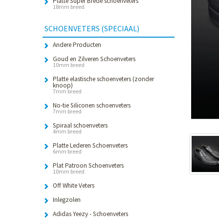
Platte Super Brede schoenveters
18mm breed
SCHOENVETERS (SPECIAAL)
Andere Producten
Goud en Zilveren Schoenveters
10mm breed
Platte elastische schoenveters (zonder
knoop)
7mm breed
No-tie Siliconen schoenveters
7mm breed
Spiraal schoenveters
4mm breed
Platte Lederen Schoenveters
6mm breed
Plat Patroon Schoenveters
10mm breed
Off White Veters
Inlegzolen
Adidas Yeezy - Schoenveters