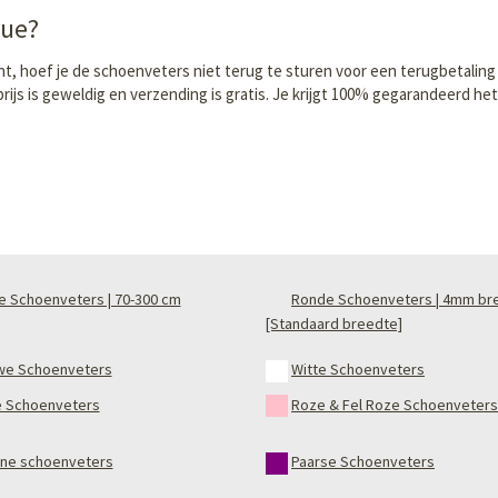
que?
t, hoef je de schoenveters niet terug te sturen voor een terugbetaling
rijs is geweldig en verzending is gratis. Je krijgt 100% gegarandeerd he
e Schoenveters | 70-300 cm
Ronde Schoenveters | 4mm br
[Standaard breedte]
we Schoenveters
Witte Schoenveters
 Schoenveters
Roze & Fel Roze Schoenveters
ne schoenveters
Paarse Schoenveters