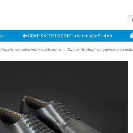
ve
GRATIS VERZENDING
in
Verenigde Staten
rikloze Schoenveters Voor Nette Schoenen
Zwarte ¨Strikloze¨ schoenveters voor nett