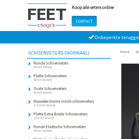
Koop alle veters online
CONTACT
Onbeperkte terugga
Home
St
SCHOENVETERS (NORMAAL)
Ronde Schoenveters
4mm breed
Platte Schoenveters
8mm breed
Ovale Schoenveters
6mm breed
Klassieke Dunne ronde schoenveters
2.5 mm breed
Platte Extra-Brede Schoenveters
12mm breed
Ronde Elastische Schoenveters
3mm breed