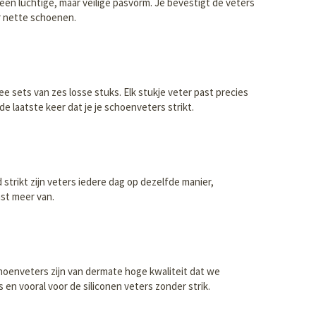
 een luchtige, maar veilige pasvorm. Je bevestigt de veters
or nette schoenen.
e sets van zes losse stuks. Elk stukje veter past precies
e laatste keer dat je je schoenveters strikt.
strikt zijn veters iedere dag op dezelfde manier,
ast meer van.
choenveters zijn van dermate hoge kwaliteit dat we
en vooral voor de siliconen veters zonder strik.