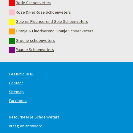
Rode Schoenveters
Roze & Fel Roze Schoenveters
Gele en Fluoriserend Gele Schoenveters
Oranje & Fluoriserend Oranje Schoenveters
Groene schoenveters
Paarse Schoenveters
Feetunique NL
Contact
Sitemap
Facebook
Retourneer je Schoenveters
Vraag en antwoord