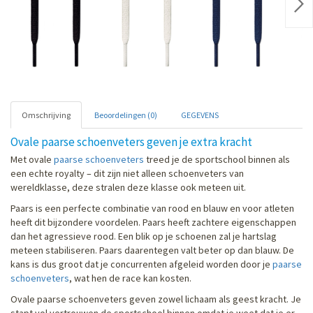
Nex
Omschrijving
Beoordelingen (0)
GEGEVENS
Ovale paarse schoenveters geven je extra kracht
Met ovale
paarse schoenveters
treed je de sportschool binnen als
een echte royalty – dit zijn niet alleen schoenveters van
wereldklasse, deze stralen deze klasse ook meteen uit.
Paars is een perfecte combinatie van rood en blauw en voor atleten
heeft dit bijzondere voordelen. Paars heeft zachtere eigenschappen
dan het agressieve rood. Een blik op je schoenen zal je hartslag
meteen stabiliseren. Paars daarentegen valt beter op dan blauw. De
kans is dus groot dat je concurrenten afgeleid worden door je
paarse
schoenveters
, wat hen de race kan kosten.
Ovale paarse schoenveters geven zowel lichaam als geest kracht. Je
stapt vol vertrouwen de sportschool binnen omdat je weet dat je er