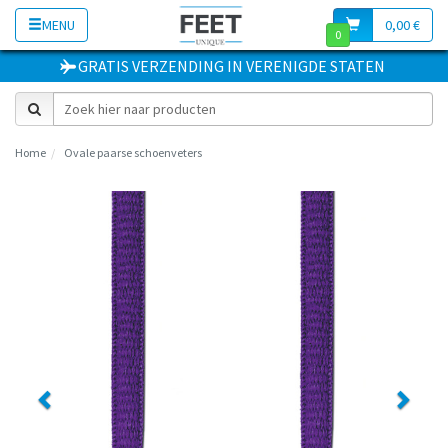
MENU
0,00 €
0
GRATIS VERZENDING
IN
VERENIGDE STATEN
Home
Ovale paarse schoenveters
Previous
Next