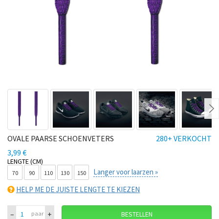
Ne
OVALE PAARSE SCHOENVETERS
280+ VERKOCHT
3,99 €
LENGTE (CM)
Langer voor laarzen »
70
90
110
130
150
HELP ME DE JUISTE LENGTE TE KIEZEN
–
+
paar
BESTELLEN