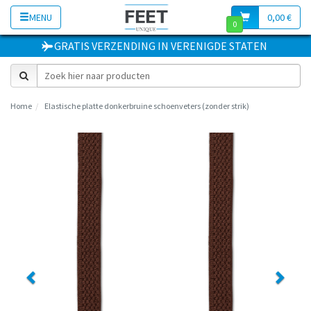
MENU
0,00 €
0
GRATIS VERZENDING
IN
VERENIGDE STATEN
Home
Elastische platte donkerbruine schoenveters (zonder strik)
Previous
Next