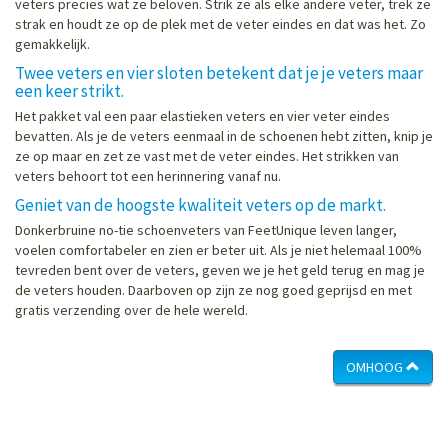
veters precies wat ze beloven. Strik ze als elke andere veter, trek ze
strak en houdt ze op de plek met de veter eindes en dat was het. Zo
gemakkelijk.
Twee veters en vier sloten betekent dat je je veters maar
een keer strikt.
Het pakket val een paar elastieken veters en vier veter eindes
bevatten. Als je de veters eenmaal in de schoenen hebt zitten, knip je
ze op maar en zet ze vast met de veter eindes. Het strikken van
veters behoort tot een herinnering vanaf nu.
Geniet van de hoogste kwaliteit veters op de markt.
Donkerbruine no-tie schoenveters van FeetUnique leven langer,
voelen comfortabeler en zien er beter uit. Als je niet helemaal 100%
tevreden bent over de veters, geven we je het geld terug en mag je
de veters houden. Daarboven op zijn ze nog goed geprijsd en met
gratis verzending over de hele wereld.
OMHOOG