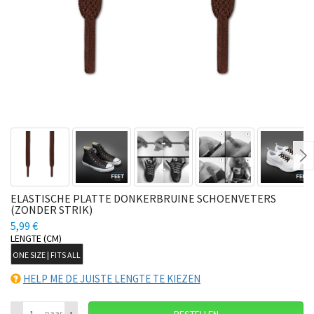
Ne
ELASTISCHE PLATTE DONKERBRUINE SCHOENVETERS
(ZONDER STRIK)
5,99 €
LENGTE (CM)
ONE SIZE | FITS ALL
HELP ME DE JUISTE LENGTE TE KIEZEN
–
+
paar
BESTELLEN