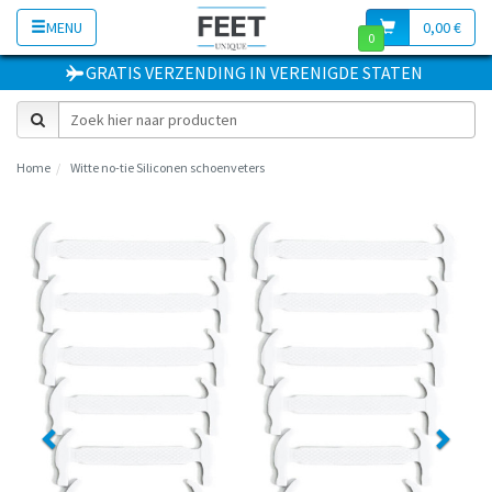
MENU
0,00 €
0
GRATIS VERZENDING
IN
VERENIGDE STATEN
Home
Witte no-tie Siliconen schoenveters
Previous
Next