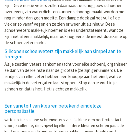
zijn. Deze no-tie veters zullen daarnaast ook nog jouw schoenen
overleven, zijn waterdicht en kunnen schoongemaakt worden met
nog minder dan geen moeite. Een dampe doek zal het vuil of de
vlek er zo vanaf vegen en ze zien er weer uit als nieuw. Deze
schoenveters makkelijk noemen is een understatement, want ze
zijn niet alleen makkelijk, maar ook nog eens de meest duurzame op
de schoenveter markt.
Siliconen schoenveters zijn makkelijk aan simpel aan te
brengen.
Als je zestien veters aankomen (acht voor elke schoen), organiseer
ze dan van de kleinste naar de grootste (ze zijn genummerd). De
eindjes van elke veter hebben een knoopje aan het eind, wat ze
makkelijk in de vetergaten laat stoppen. Stop dan je voet in je
schoen en dat is het. Het is echt zo makkelijk.
Een variëteit van kleuren betekend eindeloze
personalisatie.
witte no-tie silicone schoenveters zijn als kleur een perfecte start
voor je collectie, die vrijwel bij elke andere kleur en schoen past. Je
kunt ook een van de andere kleuren pakken, bijvoorbeeld rood,