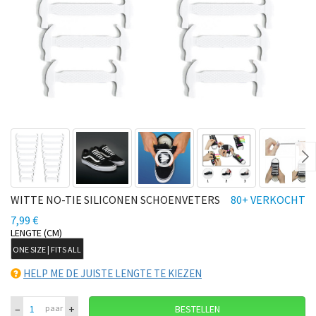
Ne
WITTE NO-TIE SILICONEN SCHOENVETERS
80+ VERKOCHT
7,99 €
LENGTE (CM)
ONE SIZE | FITS ALL
HELP ME DE JUISTE LENGTE TE KIEZEN
–
+
paar
BESTELLEN