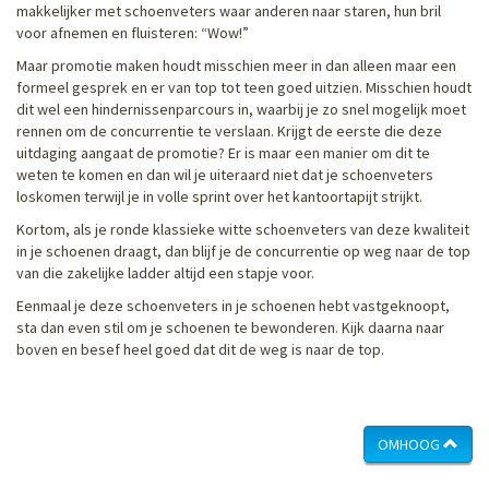
makkelijker met schoenveters waar anderen naar staren, hun bril
voor afnemen en fluisteren: “Wow!”
Maar promotie maken houdt misschien meer in dan alleen maar een
formeel gesprek en er van top tot teen goed uitzien. Misschien houdt
dit wel een hindernissenparcours in, waarbij je zo snel mogelijk moet
rennen om de concurrentie te verslaan. Krijgt de eerste die deze
uitdaging aangaat de promotie? Er is maar een manier om dit te
weten te komen en dan wil je uiteraard niet dat je schoenveters
loskomen terwijl je in volle sprint over het kantoortapijt strijkt.
Kortom, als je ronde klassieke witte schoenveters van deze kwaliteit
in je schoenen draagt, dan blijf je de concurrentie op weg naar de top
van die zakelijke ladder altijd een stapje voor.
Eenmaal je deze schoenveters in je schoenen hebt vastgeknoopt,
sta dan even stil om je schoenen te bewonderen. Kijk daarna naar
boven en besef heel goed dat dit de weg is naar de top.
OMHOOG