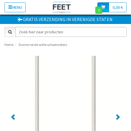
MENU
0,00 €
0
GRATIS VERZENDING
IN
VERENIGDE STATEN
Home
Dunne ronde witte schoenveters
Previous
Next