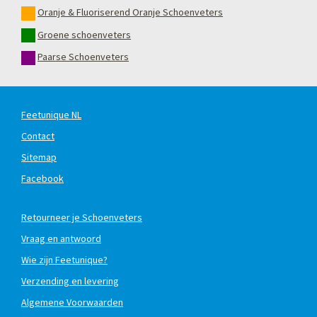
Oranje & Fluoriserend Oranje Schoenveters
Groene schoenveters
Paarse Schoenveters
Feetunique NL
Contact
Sitemap
Facebook
Retourneer je Schoenveters
Vraag en antwoord
Wie zijn Feetunique?
Verzending en levering
Algemene Voorwaarden