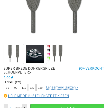
SUPER BREDE DONKERGRIJZE
90+ VERKOCHT
SCHOENVETERS
3,99 €
LENGTE (CM)
Langer voor laarzen »
70
90
110
130
150
HELP ME DE JUISTE LENGTE TE KIEZEN
–
+
paar
BESTELLEN