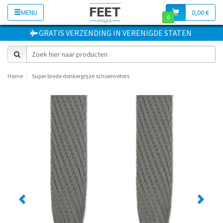
MENU
0,00 €
0
GRATIS VERZENDING
IN
VERENIGDE STATEN
Home
Super brede donkergrijze schoenveters
Previous
Next