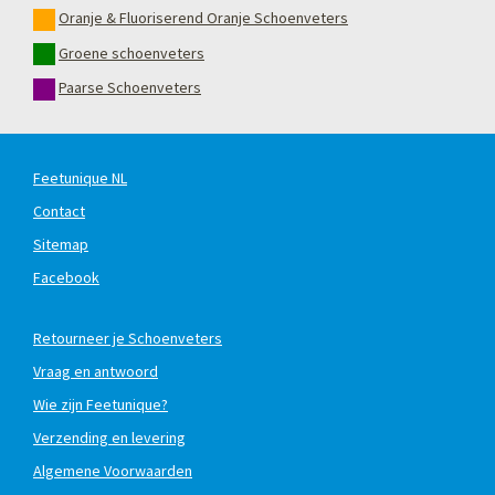
Oranje & Fluoriserend Oranje Schoenveters
Groene schoenveters
Paarse Schoenveters
Feetunique NL
Contact
Sitemap
Facebook
Retourneer je Schoenveters
Vraag en antwoord
Wie zijn Feetunique?
Verzending en levering
Algemene Voorwaarden