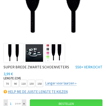
SUPER BREDE ZWARTE SCHOENVETERS
550+ VERKOCHT
3,99 €
LENGTE (CM)
Langer voor laarzen »
70
90
110
130
150
HELP ME DE JUISTE LENGTE TE KIEZEN
–
+
paar
BESTELLEN