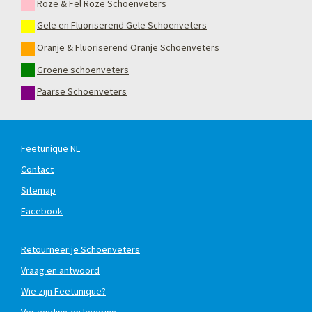
Roze & Fel Roze Schoenveters
Gele en Fluoriserend Gele Schoenveters
Oranje & Fluoriserend Oranje Schoenveters
Groene schoenveters
Paarse Schoenveters
Feetunique NL
Contact
Sitemap
Facebook
Retourneer je Schoenveters
Vraag en antwoord
Wie zijn Feetunique?
Verzending en levering