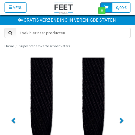
MENU
0,00 €
0
GRATIS VERZENDING
IN
VERENIGDE STATEN
Home
Super brede zwarte schoenveters
Previous
Next